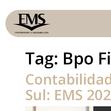
Tag:
Bpo F
Contabilida
Sul: EMS 20