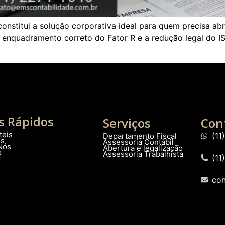
onstitui a solução corporativa ideal para quem precisa abr
 o enquadramento correto do Fator R e a redução legal do I
s Rápidos
Serviços
Con
teis
(1
Departamento Fiscal
os
Assessoria Contábil
Nós
Abertura e legalização
o
Assessoria Trabalhista
(11
co