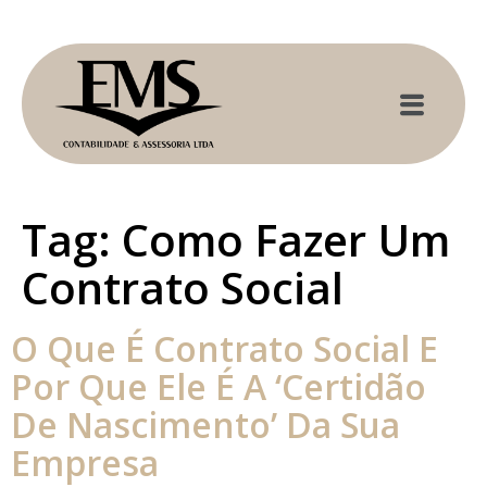
Tag:
Como Fazer Um
Contrato Social
O Que É Contrato Social E
Por Que Ele É A ‘Certidão
De Nascimento’ Da Sua
Empresa