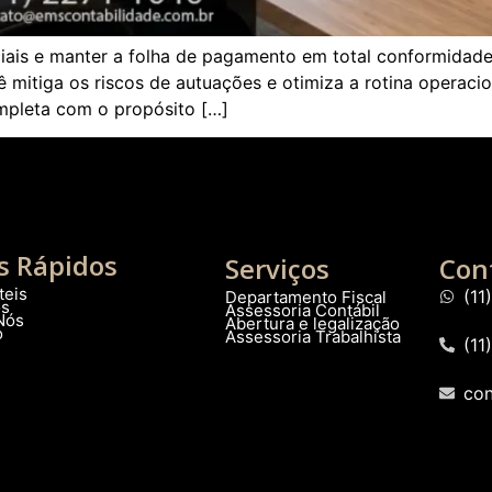
iais e manter a folha de pagamento em total conformidade e
 mitiga os riscos de autuações e otimiza a rotina operaci
ompleta com o propósito […]
s Rápidos
Serviços
Con
teis
(1
Departamento Fiscal
os
Assessoria Contábil
Nós
Abertura e legalização
o
Assessoria Trabalhista
(11
co