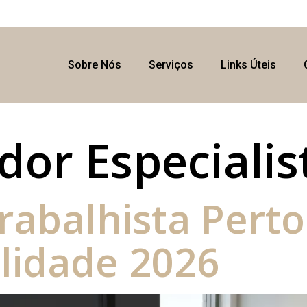
Sobre Nós
Serviços
Links Úteis
dor Especiali
rabalhista Perto
lidade 2026