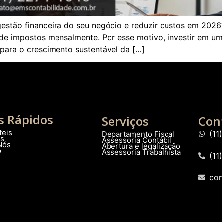
gestão financeira do seu negócio e reduzir custos em 2026
 de impostos mensalmente. Por esse motivo, investir em u
 para o crescimento sustentável da […]
s Rápidos
Serviços
Con
teis
(1
Departamento Fiscal
os
Assessoria Contábil
Nós
Abertura e legalização
o
Assessoria Trabalhista
(11
co