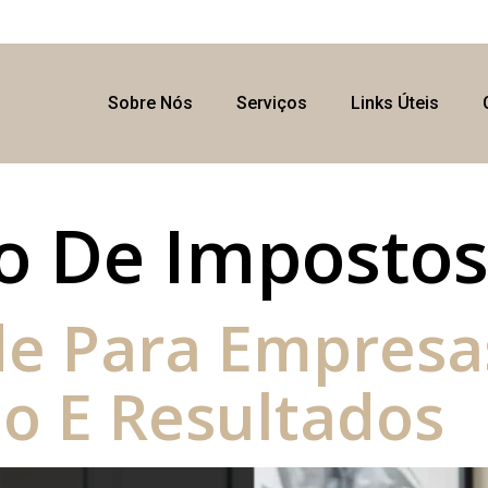
Sobre Nós
Serviços
Links Úteis
o De Imposto
de Para Empresa
ão E Resultados