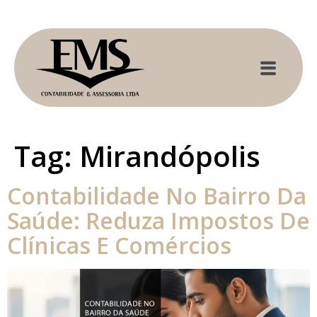
Tag:
Mirandópolis
Contabilidade No Bairro Da
Saúde: Reduza Impostos De
Clínicas E Comércios