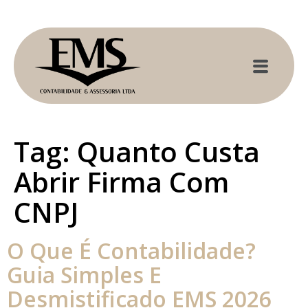
Tag:
Quanto Custa
Abrir Firma Com
CNPJ
O Que É Contabilidade?
Guia Simples E
Desmistificado EMS 2026