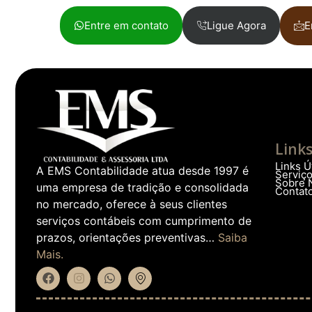
Entre em contato
Ligue Agora
E
Link
Links Ú
A EMS Contabilidade atua desde 1997 é
Serviç
Sobre 
uma empresa de tradição e consolidada
Contat
no mercado, oferece à seus clientes
serviços contábeis com cumprimento de
prazos, orientações preventivas…
Saiba
Mais.