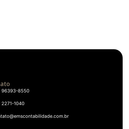
ato
1) 96393-8550
) 2271-1040
ntato@emscontabilidade.com.br