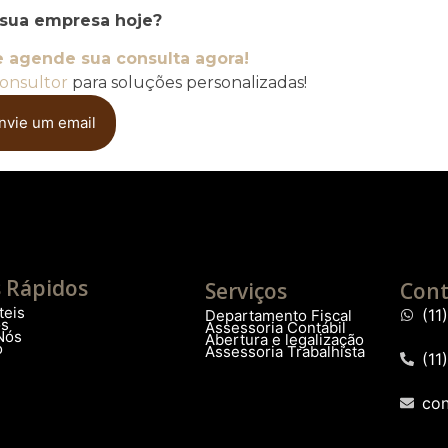
 sua empresa hoje?
e agende sua consulta agora!
onsultor
para soluções personalizadas!
nvie um email
s Rápidos
Serviços
Cont
teis
(1
Departamento Fiscal
os
Assessoria Contábil
Nós
Abertura e legalização
o
Assessoria Trabalhista
(11
co