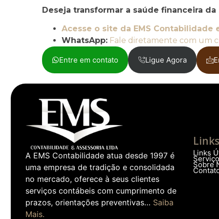
Deseja transformar a saúde financeira da
Acesse o site da EMS Contabilidade 
WhatsApp:
Fale diretamente com um c
Entre em contato
Ligue Agora
E
Link
Links Ú
A EMS Contabilidade atua desde 1997 é
Serviç
Sobre 
uma empresa de tradição e consolidada
Contat
no mercado, oferece à seus clientes
serviços contábeis com cumprimento de
prazos, orientações preventivas…
Saiba
Mais.