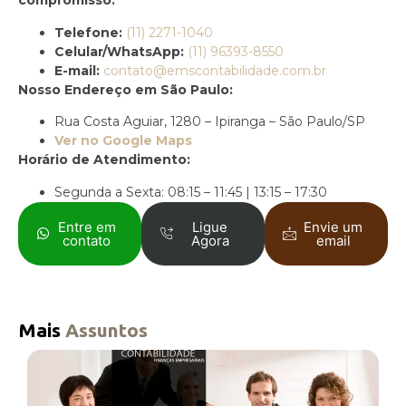
compromisso.
Telefone:
(11) 2271-1040
Celular/WhatsApp:
(11) 96393-8550
E-mail:
contato@emscontabilidade.com.br
Nosso Endereço em São Paulo:
Rua Costa Aguiar, 1280 – Ipiranga – São Paulo/SP
Ver no Google Maps
Horário de Atendimento:
Segunda a Sexta: 08:15 – 11:45 | 13:15 – 17:30
Entre em
Ligue
Envie um
contato
Agora
email
Mais
Assuntos