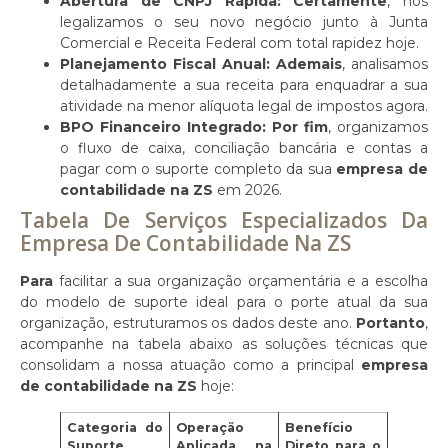
Abertura de CNPJ Rápida:
Certamente
, nós
legalizamos o seu novo negócio junto à Junta
Comercial e Receita Federal com total rapidez hoje.
Planejamento Fiscal Anual:
Ademais
, analisamos
detalhadamente a sua receita para enquadrar a sua
atividade na menor alíquota legal de impostos agora.
BPO Financeiro Integrado:
Por fim
, organizamos
o fluxo de caixa, conciliação bancária e contas a
pagar com o suporte completo da sua
empresa de
contabilidade na ZS
em 2026.
Tabela De Serviços Especializados Da
Empresa De Contabilidade Na ZS
Para
facilitar a sua organização orçamentária e a escolha
do modelo de suporte ideal para o porte atual da sua
organização, estruturamos os dados deste ano.
Portanto
,
acompanhe na tabela abaixo as soluções técnicas que
consolidam a nossa atuação como a principal
empresa
de contabilidade na ZS
hoje:
Categoria do
Operação
Benefício
Suporte
Aplicada na
Direto para o