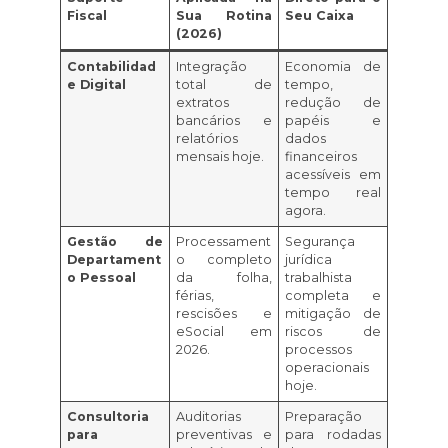
Fiscal
Sua Rotina
Seu Caixa
(2026)
Contabilidad
Integração
Economia de
e Digital
total de
tempo,
extratos
redução de
bancários e
papéis e
relatórios
dados
mensais hoje.
financeiros
acessíveis em
tempo real
agora.
Gestão de
Processament
Segurança
Departament
o completo
jurídica
o Pessoal
da folha,
trabalhista
férias,
completa e
rescisões e
mitigação de
eSocial em
riscos de
2026.
processos
operacionais
hoje.
Consultoria
Auditorias
Preparação
para
preventivas e
para rodadas