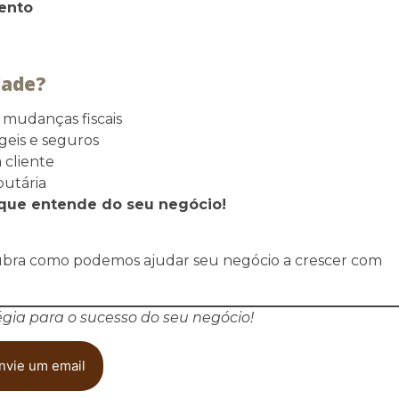
ento
dade?
 mudanças fiscais
geis e seguros
 cliente
butária
que entende do seu negócio!
bra como podemos ajudar seu negócio a crescer com
égia para o sucesso do seu negócio!
nvie um email