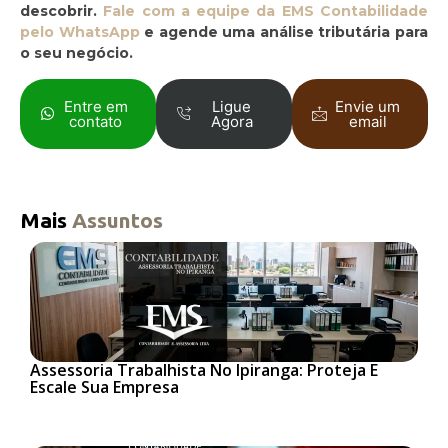
descobrir.
Fale com a equipe da EMS Contabilidade
pelo WhatsApp
e agende uma análise tributária para
o seu negócio.
Entre em
Ligue
Envie um
contato
Agora
email
Mais
Assuntos
Assessoria Trabalhista No Ipiranga: Proteja E
Escale Sua Empresa